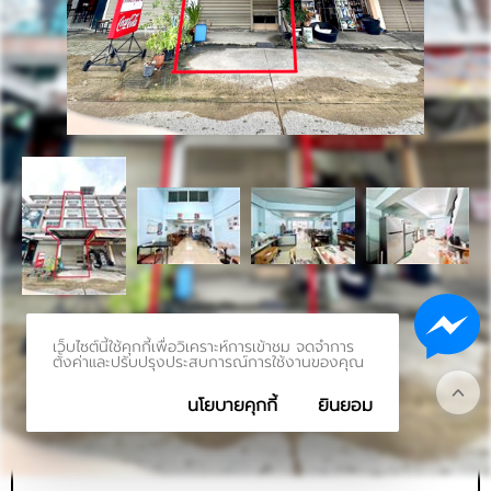
เว็บไซต์นี้ใช้คุกกี้เพื่อวิเคราะห์การเข้าชม จดจำการ
รหัสทรัพย์
BHL354
ตั้งค่าและปรับปรุงประสบการณ์การใช้งานของคุณ
อัพเดท
8/8/2023
10:54 AM
นโยบายคุกกี้
ยินยอม
อาคารพาณิชย์ 4.5 ชั้น ท่าข้าม ซอย 7 ต่อเติมเต็มทุกชั้น ทำเล