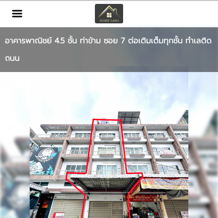
TH
EN
|
อาคารพาณิชย์ 4.5 ชั้น ท่าข้าม ซอย 7 ต่อเติมเต็มทุกชั้น ทำเลติด
เข้าสู่ระบบ
สมัครสมาชิก
ถนน
หน้าหลัก
ทรัพย์สิน
บริการ
ข่าวสาร
ติดต่อ
เพิ่มเติม