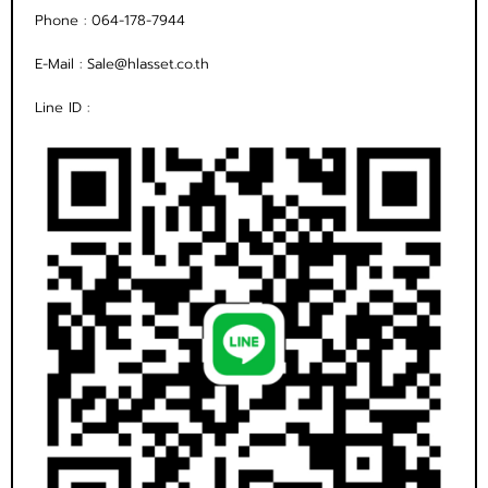
Phone :
064-178-7944
E-Mail :
Sale@hlasset.co.th
Line ID :