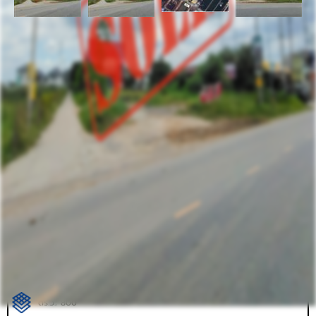
รหัสทรัพย์
BHL865
อัพเดท
6/19/2026
1:30 PM
ขายที่ดิน ถมแล้ว 2 ไร่ ติดถนน บ้านกล้วย - ไทรน้อย
บางบัวทอง
ถนนบ้านกล้วย-ไทรน้อย ตำบลพิมลราช อำเภอ
ที่ตั้ง:
บางบัวทอง จังหวัดนนทบุรี 11110
ราคาขาย
22,000,000.00 ฿
ตร.ว.: 800