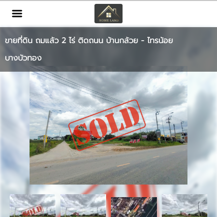
TH
EN
|
ขายที่ดิน ถมแล้ว 2 ไร่ ติดถนน บ้านกล้วย - ไทรน้อย
เข้าสู่ระบบ
สมัครสมาชิก
บางบัวทอง
หน้าหลัก
ทรัพย์สิน
บริการ
ข่าวสาร
ติดต่อ
เพิ่มเติม