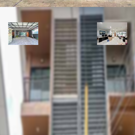
รหัสทรัพย์
BHL112
อัพเดท
5/25/2026
11:39 AM
คูหา มบ. เฮ้าส์ โคลเวอร์
(ห้องมุม)
ให้เช่า