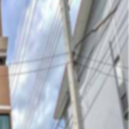
คุณ รักข์อารี (รักข์)
Phone :
064-178-7944
E-Mail :
Sale@hlasset.co.th
Line ID :