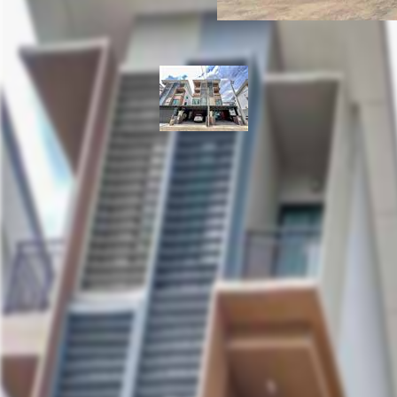
ทาวน์โฮมแฝด 3.5 ชั้น 2 
แจ้งวัฒนะ - ราชพฤกษ์ 
ถ.ราชพฤกษ์ บ้านใหม่ ปากเกร็ด
ที่ตั้ง:
ราคาขาย