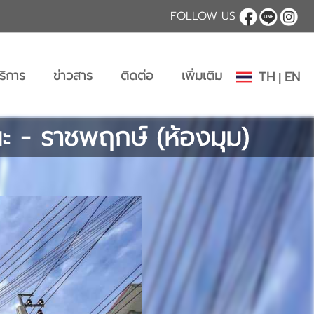
FOLLOW US
ริการ
ข่าวสาร
ติดต่อ
เพิ่มเติม
TH
EN
|
นะ - ราชพฤกษ์ (ห้องมุม)