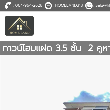
: 064-964-2628
: HOMELAND318
: Sale@hl
TH
EN
|
เข้าสู่
ระบบ
หรือ
สมัคร
สมาชิก
ทาวน์โฮมแฝด 3.5 ชั้น 2 คูหา
หน้าหลัก
ทรัพย์สิน
บริการ
ข่าวสาร
ติดต่อ
เพิ่มเติม