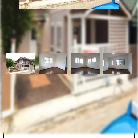
รหัสทรัพย์
BHL256
อัพเดท
8/8/2023
10:29 AM
บ้านเดี่ยว 2 ชั้น หมู่บ้านพฤกษา 16 ซอยกันตนา (หลังริม)