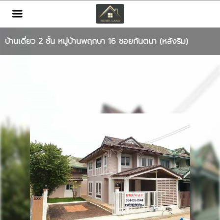
TH
EN
|
บ้านเดี่ยว 2 ชั้น หมู่บ้านพฤกษา 16 ซอยกันตนา (หลังริม)
เข้าสู่ระบบ
สมัครสมาชิก
หน้าหลัก
ทรัพย์สิน
บริการ
ข่าวสาร
ติดต่อ
เพิ่มเติม