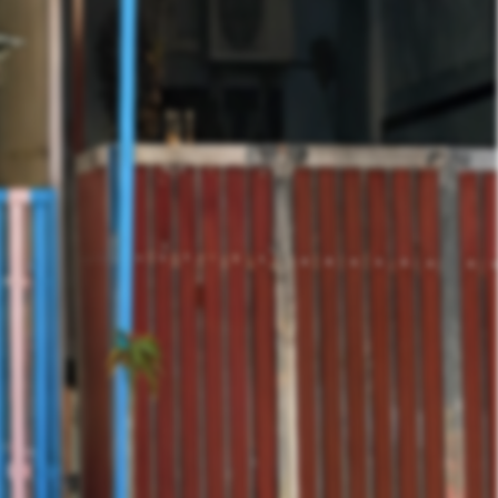
คุณ พีรญา (สมข์)
Phone :
064-959-6424
E-Mail :
Sale@hlasset.co.th
Line ID :
kaeja_happy