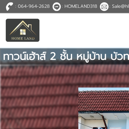
: 064-964-2628
: HOMELAND318
: Sale@hl
TH
EN
|
เข้าสู่
ระบบ
หรือ
สมัคร
สมาชิก
ทาวน์เฮ้าส์ 2 ชั้น หมู่บ้าน 
หน้าหลัก
ทรัพย์สิน
บริการ
ข่าวสาร
ติดต่อ
เพิ่มเติม