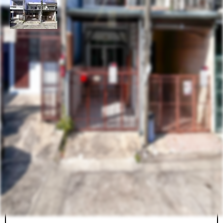
รหัสทรัพย์
BHL898
อัพเดท
12/22/2025
11:42 AM
ขาย/เช่า ทาวน์เฮ้าส์ 2 ชั้น เตาปูน ซอย กรุงเทพ - นนทบุรี 17
พร้อมอยู่
ซอย ปทุมทิพย์ บางซ่อน บางซื่อ กรุงเทพ 10800
ที่ตั้ง:
ราคาขาย
ให้เช่า
2,650,000.00
7,500.00
฿
฿