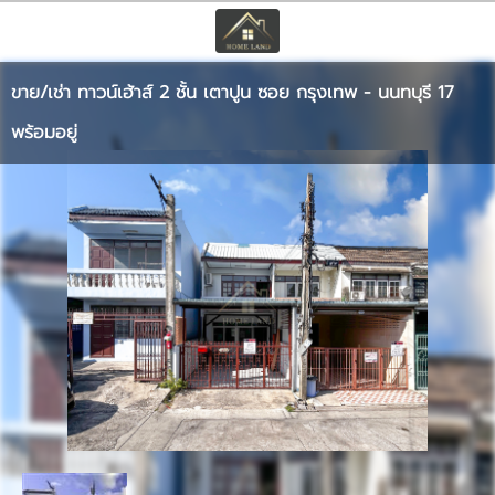
TH
EN
|
ขาย/เช่า ทาวน์เฮ้าส์ 2 ชั้น เตาปูน ซอย กรุงเทพ - นนทบุรี 17
เข้าสู่ระบบ
สมัครสมาชิก
พร้อมอยู่
หน้าหลัก
ทรัพย์สิน
บริการ
ข่าวสาร
ติดต่อ
เพิ่มเติม