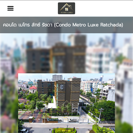
TH
EN
|
คอนโด เมโทร ลักซ์ รัชดา (Condo Metro Luxe Ratchada)
เข้าสู่ระบบ
สมัครสมาชิก
หน้าหลัก
ทรัพย์สิน
บริการ
ข่าวสาร
ติดต่อ
เพิ่มเติม