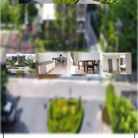
รหัสทรัพย์
BHL433
อัพเดท
11/26/2023
12:23 PM
คอนโด เมโทร ลักซ์ รัชดา (Condo Metro Luxe Ratchada)