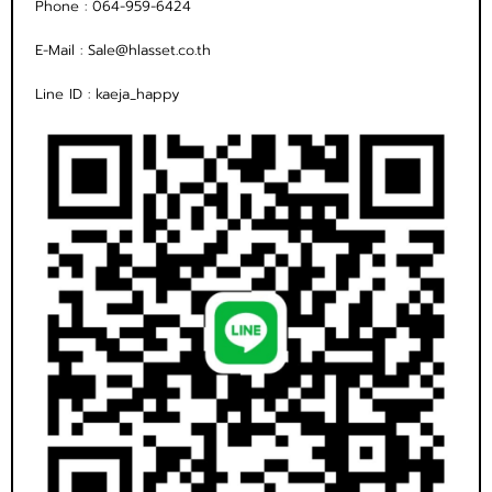
Phone :
064-959-6424
E-Mail :
Sale@hlasset.co.th
Line ID :
kaeja_happy