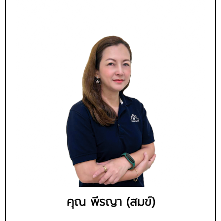
คุณ พีรญา (สมข์)