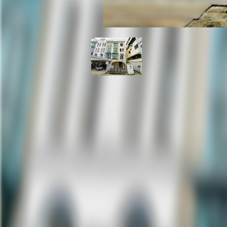
ขาย/เช่า ทาวน์โฮม 5 ชั้น 
ป้อมปราบศัตรูพ่าย หลัง
ถนน ไมตรีจิตต์ แขวงป้อมปราบ เขตป้อมปราบศัต
ที่ตั้ง:
ราคาขาย