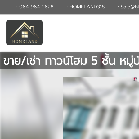
: 064-964-2628
: HOMELAND318
: Sale@hl
TH
EN
|
เข้าสู่
ระบบ
หรือ
สมัคร
สมาชิก
ขาย/เช่า ทาวน์โฮม 5 ชั้น หมู่
หน้าหลัก
ทรัพย์สิน
บริการ
ข่าวสาร
ติดต่อ
เพิ่มเติม