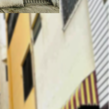
คุณ พีรญา (สมข์)
Phone :
064-959-6424
E-Mail :
Sale@hlasset.co.th
Line ID :
kaeja_happy