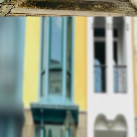
รหัสทรัพย์
BHL1006
อัพเดท
6/5/2026
11:42 AM
หมู่บ้าน ไอวี่ ไชน่าทาวน์
ริม
รูพ่าย กรุงเทพ 10100
ให้เช่า