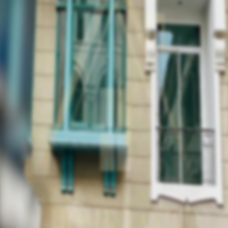
00 ฿
50,000.00 ฿
4 ห้องน้ำ
2 คัน
5 ชั้น
1 ห้องครัว
เครื่อง
หน้าบ้านทิศเหนือ ทิศ
พื้นที่ชั้นบน:
MRT วัดมังกร