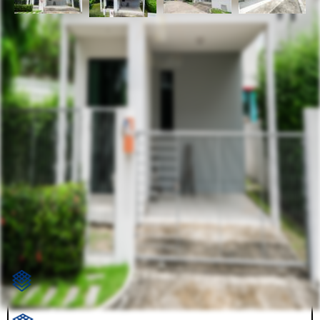
รหัสทรัพย์
BHL650
อัพเดท
7/7/2026
1:30 PM
บ้านเดี่ยว 2 ชั้น ซีรีน พระราม 2 - ท่าข้าม หลังริม
ท่าข้าม บางขุนเทียน กรุงเทพมหานคร 10150
ที่ตั้ง:
ราคาขาย
ให้เช่า
7,490,000.00
27,000.00
฿
฿
ตร.ว.: 64.9