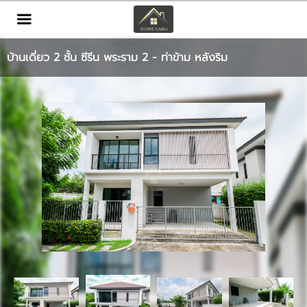
TH
EN
|
บ้านเดี่ยว 2 ชั้น ซีรีน พระราม 2 - ท่าข้าม หลังริม
เข้าสู่ระบบ
สมัครสมาชิก
หน้าหลัก
ทรัพย์สิน
บริการ
ข่าวสาร
ติดต่อ
เพิ่มเติม