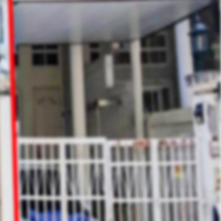
คุณ จิรวิชญ์ (จิระ)
Phone :
064-428-7978
E-Mail :
Sale@hlasset.co.th
Line ID :
Jakkarin0302