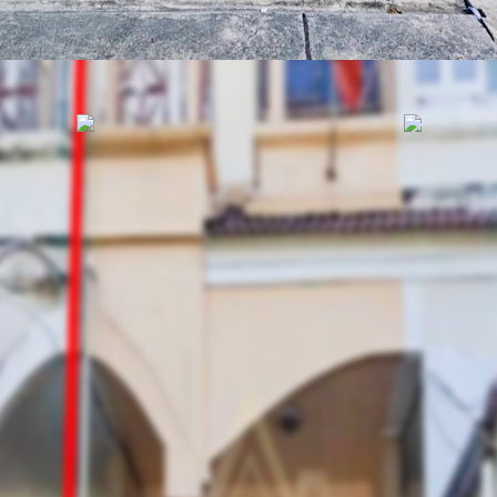
รหัสทรัพย์
BHL544
อัพเดท
1/17/2025
3:04 PM
้าน เสนาวิลล่า ลำลูกกาคลอง
ราคาขาย