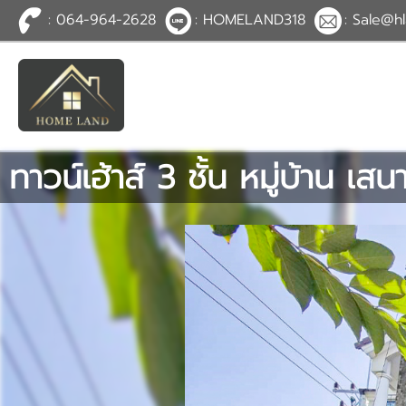
: 064-964-2628
: HOMELAND318
: Sale@hl
TH
EN
|
เข้าสู่
ระบบ
หรือ
สมัคร
สมาชิก
ทาวน์เฮ้าส์ 3 ชั้น หมู่บ้าน เ
หน้าหลัก
ทรัพย์สิน
บริการ
ข่าวสาร
ติดต่อ
เพิ่มเติม