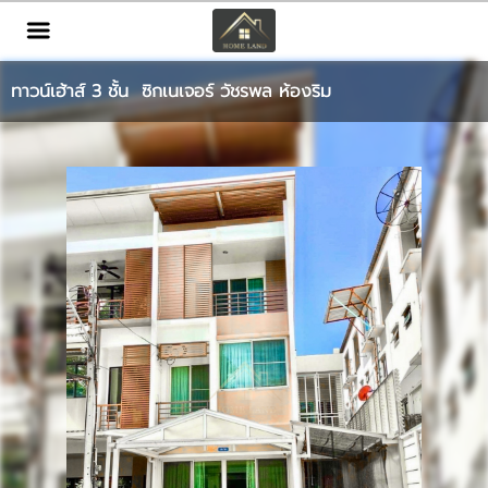
TH
EN
|
ทาวน์เฮ้าส์ 3 ชั้น ซิกเนเจอร์ วัชรพล ห้องริม
เข้าสู่ระบบ
สมัครสมาชิก
หน้าหลัก
ทรัพย์สิน
บริการ
ข่าวสาร
ติดต่อ
เพิ่มเติม