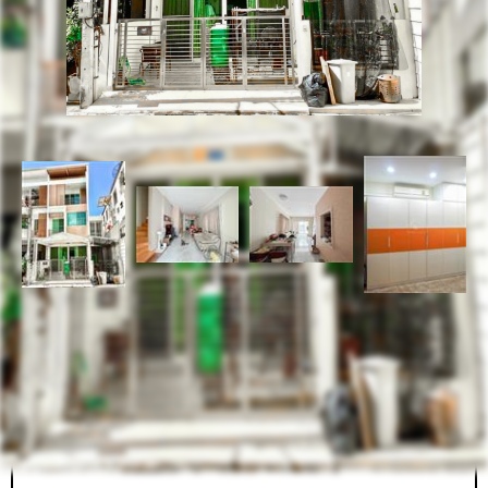
รหัสทรัพย์
BHL336
อัพเดท
1/17/2025
2:56 PM
ทาวน์เฮ้าส์ 3 ชั้น ซิกเนเจอร์ วัชรพล ห้องริม