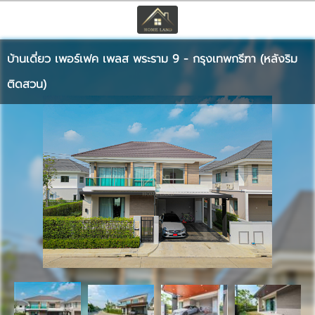
TH
EN
|
บ้านเดี่ยว เพอร์เฟค เพลส พระราม 9 - กรุงเทพกรีฑา (หลังริม
เข้าสู่ระบบ
สมัครสมาชิก
ติดสวน)
หน้าหลัก
ทรัพย์สิน
บริการ
ข่าวสาร
ติดต่อ
เพิ่มเติม