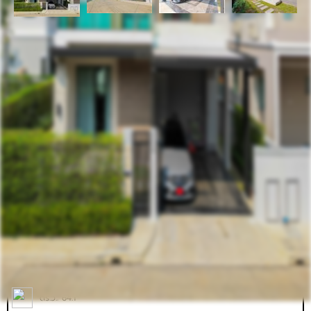
รหัสทรัพย์
BHL604
อัพเดท
6/16/2025
3:19 PM
บ้านเดี่ยว เพอร์เฟค เพลส พระราม 9 - กรุงเทพกรีฑา (หลัง
ริม ติดสวน)
คลองสองต้นนุ่น ลาดกระบัง กรุงเทพฯ
ที่ตั้ง:
ราคาขาย
ให้เช่า
14,000,000.00
79,000.00
฿
฿
ตร.ว.: 64.1