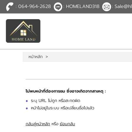
: 064-964-2628
: HOMELAND318
: Sale@hl
TH
EN
|
เข้าสู่
ระบบ
หรือ
สมัคร
สมาชิก
หน้าหลัก
>
หน้าหลัก
ทรัพย์สิน
บริการ
ข่าวสาร
ติดต่อ
เพิ่มเติม
ไม่พบหน้าที่ต้องการชม ซึ่งอาจเกิดจากสาเหตุ :
ระบุ URL ไม่ถูก หรือสะกดผิด
หน้าไม่อยู่ในระบบ หรือเปลี่ยนชื่อไปแล้ว
กลับสู่หน้าหลัก
หรือ
ย้อนกลับ