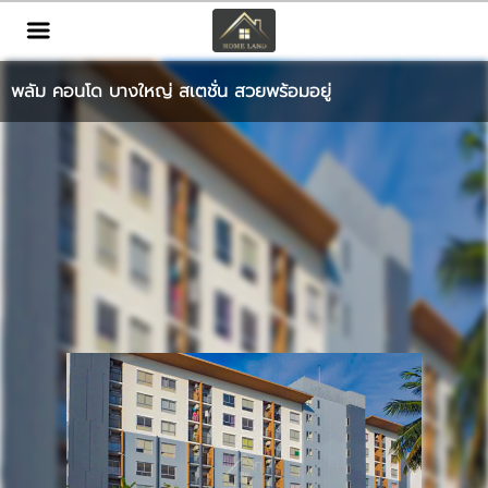
TH
EN
|
พลัม คอนโด บางใหญ่ สเตชั่น สวยพร้อมอยู่
เข้าสู่ระบบ
สมัครสมาชิก
หน้าหลัก
ทรัพย์สิน
บริการ
ข่าวสาร
ติดต่อ
เพิ่มเติม