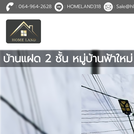
: 064-964-2628
: HOMELAND318
: Sale@hl
TH
EN
|
เข้าสู่
ระบบ
หรือ
สมัคร
สมาชิก
บ้านแฝด 2 ชั้น หมู่บ้านฟ้าใ
หน้าหลัก
ทรัพย์สิน
บริการ
ข่าวสาร
ติดต่อ
เพิ่มเติม