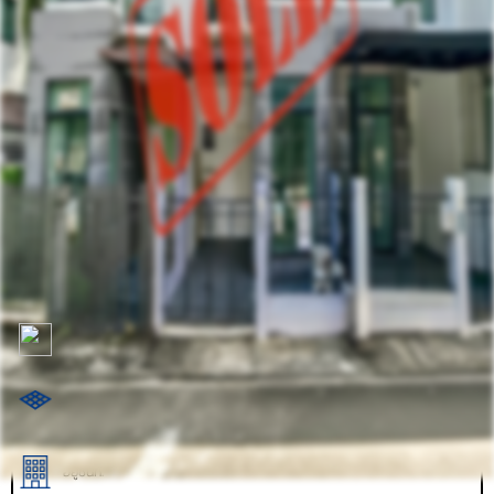
รหัสทรัพย์
BHL1128
อัพเดท
11/22/2025
2:01 PM
ทาวน์โฮม 2 ชั้น The Villa เดอะ วิลล่า บางบัวทอง
ตำบล บางบัวทอง อำเภอบางบัวทอง นนทบุรี 11110
ที่ตั้ง:
ราคาขาย
1,990,000.00 ฿
ตร.ว.: 18
100 ตร.ม.
อยู่ชั้นที่: