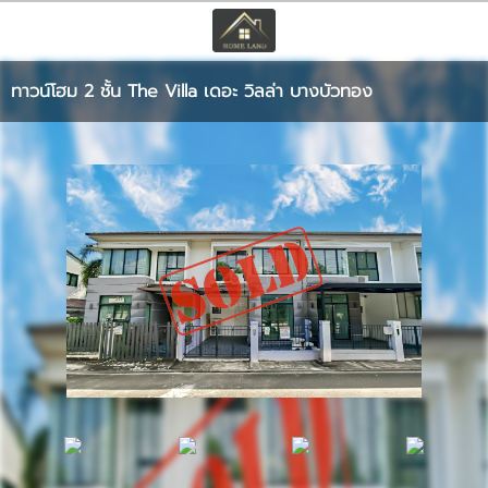
TH
EN
|
ทาวน์โฮม 2 ชั้น The Villa เดอะ วิลล่า บางบัวทอง
เข้าสู่ระบบ
สมัครสมาชิก
หน้าหลัก
ทรัพย์สิน
บริการ
ข่าวสาร
ติดต่อ
เพิ่มเติม