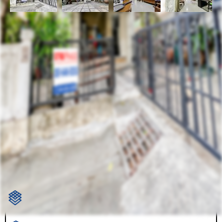
รหัสทรัพย์
BHL586
อัพเดท
4/8/2024
8:44 PM
บ้านเดี่ยว 2 ชั้น หมู่บ้าน ภัสสร 19 วัชรพล-วงแหวน สายไหม
หลังริม
แขวงออเงิน เขตสายไหม กรุงเทพมหานคร 10220
ที่ตั้ง:
ราคาขาย
4,600,000.00 ฿
ตร.ว.: 54.1