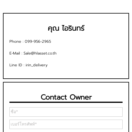
คุณ ไอรินทร์
Phone :
099-956-2965
E-Mail :
Sale@hlasset.co.th
Line ID :
irin_delivery
Contact Owner