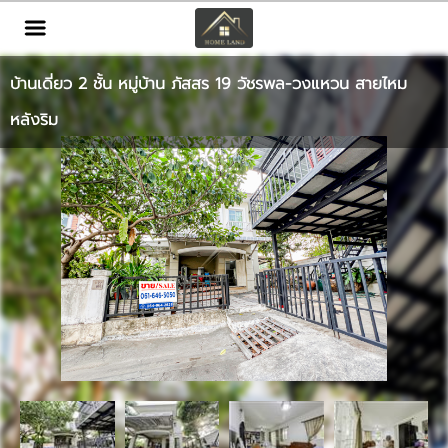
TH
EN
|
บ้านเดี่ยว 2 ชั้น หมู่บ้าน ภัสสร 19 วัชรพล-วงแหวน สายไหม
เข้าสู่ระบบ
สมัครสมาชิก
หลังริม
หน้าหลัก
ทรัพย์สิน
บริการ
ข่าวสาร
ติดต่อ
เพิ่มเติม