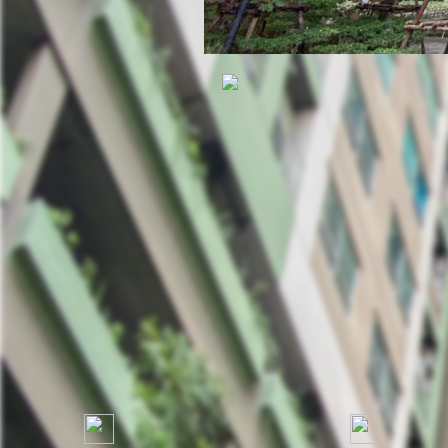
คอนโด ลุมพินี วิลล์ นครอ
ถ.นครอินทร์ ต.ตลาดขวัญ อ.เมืองนนทบุรี นนทบุร
ที่ตั้ง:
1,39
ตร.ว.:
1 ห้องนอน