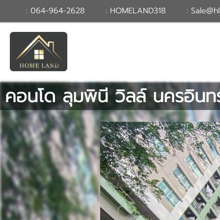
: 064-964-2628
: HOMELAND318
: Sale@hl
TH
EN
|
เข้าสู่
ระบบ
หรือ
สมัคร
สมาชิก
คอนโด ลุมพินี วิลล์ นครอินทร์
หน้าหลัก
ทรัพย์สิน
บริการ
ข่าวสาร
ติดต่อ
เพิ่มเติม