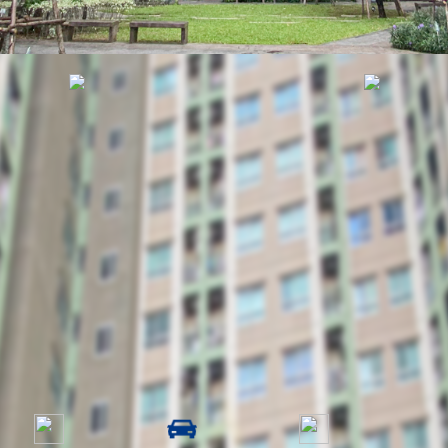
รหัสทรัพย์
BHL503
อัพเดท
3/12/2026
2:14 PM
ินทร์-ริเวอร์วิว
ี
ราคาขาย
0,000.00 ฿
1 ห้องน้ำ
1 คัน
26 ชั้น