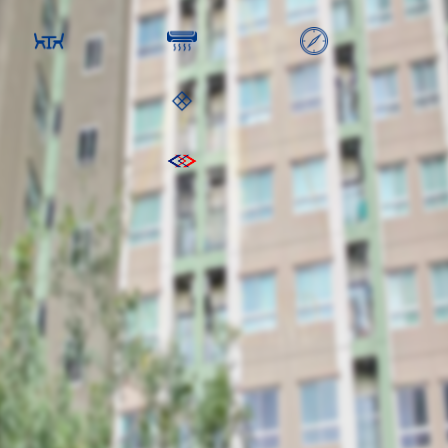
1 ห้องครัว
เครื่อง
ทิศ
:
พื้นที่ชั้นบน:
MRT แยกติวานนท์