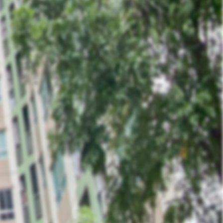
คุณ ไอรินทร์
Phone :
099-956-2965
E-Mail :
Sale@hlasset.co.th
Line ID :
irin_delivery