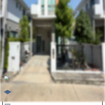
รหัสทรัพย์
RHL098
อัพเดท
3/16/2026
2:14 PM
ให้เช่า บ้านเดี่ยว เพอร์เฟค พาร์ค ราชพฤกษ์ - ปทุมธานี
98/119 ซอย10 ปทุมธานี-กรุงเทพฯ ตำบลบางเดื่อ
ที่ตั้ง:
อำเภอเมืองปทุมธานี จังหวัดปทุมธานี 12000
ให้เช่า
23,000.00 ฿
ตร.ว.: 50.6
120 ตร.ม.