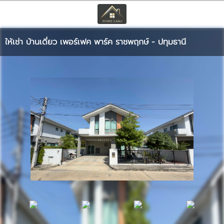
TH
EN
|
ให้เช่า บ้านเดี่ยว เพอร์เฟค พาร์ค ราชพฤกษ์ - ปทุมธานี
เข้าสู่ระบบ
สมัครสมาชิก
หน้าหลัก
ทรัพย์สิน
บริการ
ข่าวสาร
ติดต่อ
เพิ่มเติม