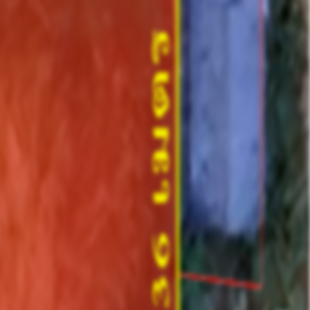
คุณ รุจินันศ์ (แป้ว)
Phone :
063-742-6945
E-Mail :
Sale@hlasset.co.th
Line ID :
paw0955190262