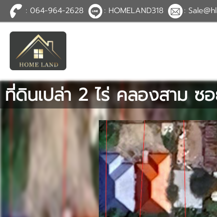
: 064-964-2628
: HOMELAND318
: Sale@hl
TH
EN
|
เข้าสู่
ระบบ
หรือ
สมัคร
สมาชิก
ที่ดินเปล่า 2 ไร่ คลองสาม ซอ
หน้าหลัก
ทรัพย์สิน
บริการ
ข่าวสาร
ติดต่อ
เพิ่มเติม