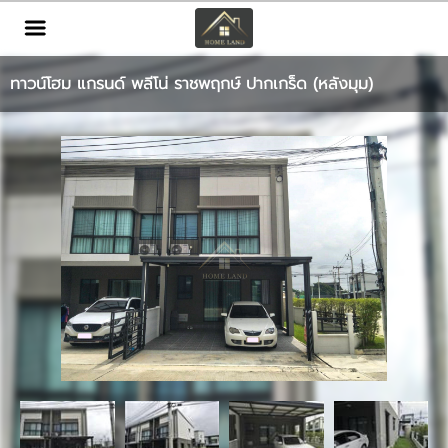
TH
EN
|
ทาวน์โฮม แกรนด์ พลีโน่ ราชพฤกษ์ ปากเกร็ด (หลังมุม)
เข้าสู่ระบบ
สมัครสมาชิก
หน้าหลัก
ทรัพย์สิน
บริการ
ข่าวสาร
ติดต่อ
เพิ่มเติม