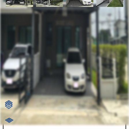
รหัสทรัพย์
BHL477
อัพเดท
5/13/2024
3:50 PM
ทาวน์โฮม แกรนด์ พลีโน่ ราชพฤกษ์ ปากเกร็ด (หลังมุม)
ต.อ้อมเกร็ด อ.ปากเกร็ด จ.นนทบุรี
ที่ตั้ง:
ราคาขาย
3,490,000.00 ฿
ตร.ว.: 24.1
105 ตร.ม.