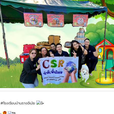
่
#โรงเรียนบ้านรางอีเม้ย
ลย