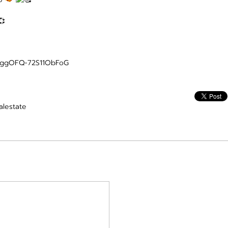
si=ggOFQ-72S11ObFoG
alestate