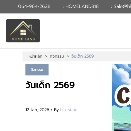
: 064-964-2628
: HOMELAND318
: Sale@hl
TH
EN
|
เข้าสู่
ระบบ
หรือ
สมัคร
สมาชิก
หน้าหลัก
>
กิจกรรม
>
วันเด็ก 2569
หน้าหลัก
ทรัพย์สิน
บริการ
กิจกรรม
ข่าวสาร
ติดต่อ
เพิ่มเติม
วันเด็ก 2569
12 Jan, 2026 / By
hl-estate